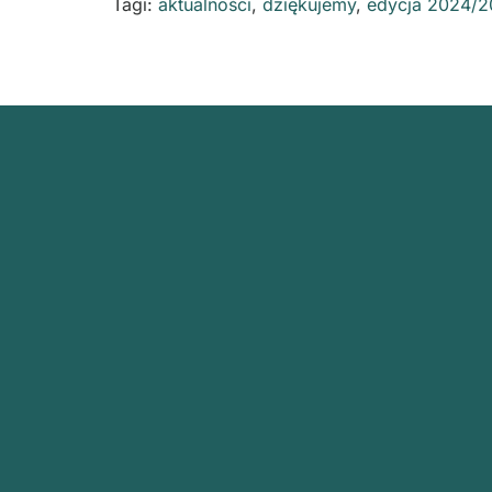
Tagi:
aktualności
,
dziękujemy
,
edycja 2024/