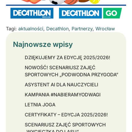
Tagi:
aktualności
,
Decathlon
,
Partnerzy
,
Wrocław
Najnowsze wpisy
DZIĘKUJEMY ZA EDYCJĘ 2025/2026!
NOWOŚĆ! SCENARIUSZ ZAJĘĆ
SPORTOWYCH „PODWODNA PRZYGODA”
ASYSTENT AI DLA NAUCZYCIELI
KAMPANIA #NABIERAMYODWAGI
LETNIA JOGA
CERTYFIKATY – EDYCJA 2025/2026!
SCENARIUSZ ZAJĘĆ SPORTOWYCH
„WYCIECZKA DO LASU”