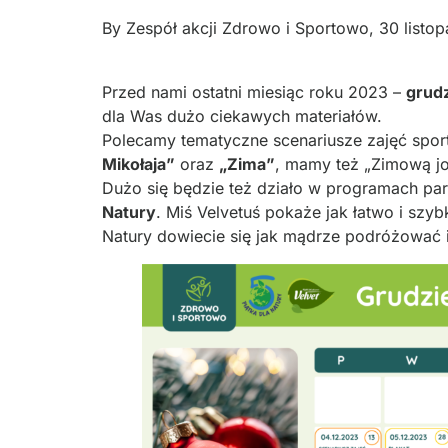
By
Zespół akcji Zdrowo i Sportowo
,
30 listo
Przed nami ostatni miesiąc roku 2023 –
grud
dla Was dużo ciekawych materiałów.
Polecamy tematyczne scenariusze zajęć spo
Mikołaja”
oraz
„Zima”
, mamy też „Zimową jo
Dużo się będzie też działo w programach pa
Natury
. Miś Velvetuś pokaże jak łatwo i szy
Natury dowiecie się jak mądrze podróżować 