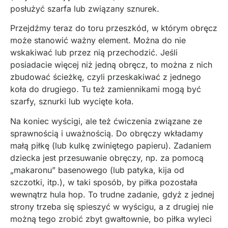
posłużyć szarfa lub związany sznurek.
Przejdźmy teraz do toru przeszkód, w którym obręcz
może stanowić ważny element. Można do nie
wskakiwać lub przez nią przechodzić. Jeśli
posiadacie więcej niż jedną obręcz, to można z nich
zbudować ścieżkę, czyli przeskakiwać z jednego
koła do drugiego. Tu też zamiennikami mogą być
szarfy, sznurki lub wycięte koła.
Na koniec wyścigi, ale też ćwiczenia związane ze
sprawnością i uważnością. Do obręczy wkładamy
małą piłkę (lub kulkę zwiniętego papieru). Zadaniem
dziecka jest przesuwanie obręczy, np. za pomocą
„makaronu” basenowego (lub patyka, kija od
szczotki, itp.), w taki sposób, by piłka pozostała
wewnątrz hula hop. To trudne zadanie, gdyż z jednej
strony trzeba się spieszyć w wyścigu, a z drugiej nie
możną tego zrobić zbyt gwałtownie, bo piłka wyleci