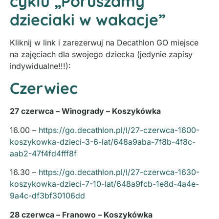
cyklu „Poruszamy
dzieciaki w wakacje”
Kliknij w link i zarezerwuj na Decathlon GO miejsce
na zajęciach dla swojego dziecka (jedynie zapisy
indywidualne!!!):
Czerwiec
27 czerwca – Winogrady – Koszykówka
16.00 –
https://go.decathlon.pl/l/27-czerwca-1600-
koszykowka-dzieci-3-6-lat/648a9aba-7f8b-4f8c-
aab2-47f4fd4fff8f
16.30 –
https://go.decathlon.pl/l/27-czerwca-1630-
koszykowka-dzieci-7-10-lat/648a9fcb-1e8d-4a4e-
9a4c-df3bf30106dd
28 czerwca – Franowo – Koszykówka