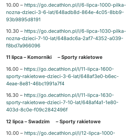
10.00 –
https://go.decathlon.pl/l/6-lipca-1000-pilka-
nozna-dzieci-3-6-lat/648adb8d-864e-4c05-8bb9-
93b9895d8191
10.30 –
https://go.decathlon.pl/l/6-lipca-1030-pilka-
nozna-dzieci-7-10-lat/648adc6a-2af7-4352-a039-
f8bd7a966096
11 lipca – Komorniki – Sporty rakietowe
16.00 –
https://go.decathlon.pl/l/11-lipca-1600-
sporty-rakietowe-dzieci-3-6-lat/648af3e0-b6ec-
4eae-8e81-46bc1991a7f4
16.30 –
https://go.decathlon.pl/l/11-lipca-1630-
sporty-rakietowe-dzieci-7-10-lat/648af4a1-1e80-
403d-8c0e-f09c2842496f
12 lipca – Swadzim – Sporty rakietowe
10.00 –
https://go.decathlon.pl/l/12-lipca-1000-