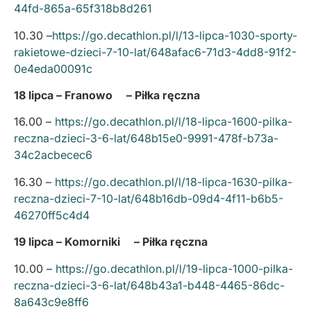
44fd-865a-65f318b8d261
10.30 –
https://go.decathlon.pl/l/13-lipca-1030-sporty-
rakietowe-dzieci-7-10-lat/648afac6-71d3-4dd8-91f2-
0e4eda00091c
18 lipca – Franowo – Piłka ręczna
16.00 –
https://go.decathlon.pl/l/18-lipca-1600-pilka-
reczna-dzieci-3-6-lat/648b15e0-9991-478f-b73a-
34c2acbecec6
16.30 –
https://go.decathlon.pl/l/18-lipca-1630-pilka-
reczna-dzieci-7-10-lat/648b16db-09d4-4f11-b6b5-
46270ff5c4d4
19 lipca – Komorniki – Piłka ręczna
10.00 –
https://go.decathlon.pl/l/19-lipca-1000-pilka-
reczna-dzieci-3-6-lat/648b43a1-b448-4465-86dc-
8a643c9e8ff6