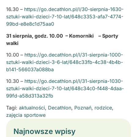
16.30 –
https://go.decathlon.pl/l/30-sierpnia-1630-
sztuki-walki-dzieci-7-10-lat/648c3353-afa7-4774-
99bd-e8e8c1d75aa0
31 sierpnia, godz. 10.00 – Komorniki – Sporty
walki
10.00 –
https://go.decathlon.pl/l/31-sierpnia-1000-
sztuki-walki-dzieci-3-6-lat/648c33fb-4c38-4b4b-
b141-566037a088ba
10.30 –
https://go.decathlon.pl/l/31-sierpnia-1030-
sztuki-walki-dzieci-7-10-lat/648c34c0-f448-4daa-
99fd-a58d313a32fb
Tagi:
aktualności
,
Decathlon
,
Poznań
,
rodzice
,
zajęcia sportowe
Najnowsze wpisy