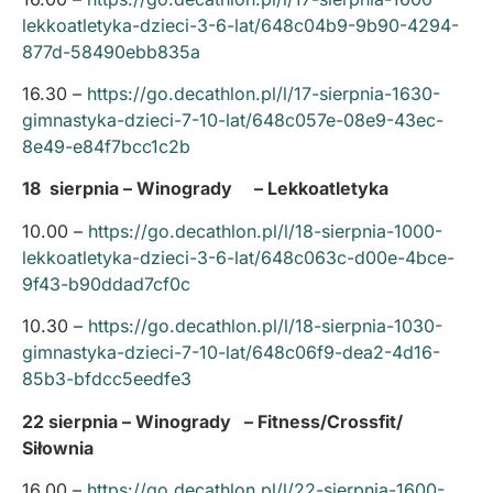
lekkoatletyka-dzieci-3-6-lat/648c04b9-9b90-4294-
877d-58490ebb835a
16.30 –
https://go.decathlon.pl/l/17-sierpnia-1630-
gimnastyka-dzieci-7-10-lat/648c057e-08e9-43ec-
8e49-e84f7bcc1c2b
18 sierpnia – Winogrady – Lekkoatletyka
10.00 –
https://go.decathlon.pl/l/18-sierpnia-1000-
lekkoatletyka-dzieci-3-6-lat/648c063c-d00e-4bce-
9f43-b90ddad7cf0c
10.30 –
https://go.decathlon.pl/l/18-sierpnia-1030-
gimnastyka-dzieci-7-10-lat/648c06f9-dea2-4d16-
85b3-bfdcc5eedfe3
22 sierpnia – Winogrady – Fitness/Crossfit/
Siłownia
16.00 –
https://go.decathlon.pl/l/22-sierpnia-1600-