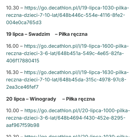
10.30 –
https://go.decathlon.pl/l/19-lipca-1030-pilka-
reczna-dzieci-7-10-lat/648b446c-554e-4116-8fe2-
004e0ca765d3
19 lipca – Swadzim – Piłka ręczna
16.00 –
https://go.decathlon.pl/l/19-lipca-1600-pilka-
reczna-dzieci-3-6-lat/648b451a-549c-4e65-82fa-
406f17880415
16.30 –
https://go.decathlon.pl/l/19-lipca-1630-pilka-
reczna-dzieci-7-10-lat/648b45da-315c-4978-97c8-
2ea3ce46fef7
20 lipca – Winogrady – Piłka ręczna
10.00 –
https://go.decathlon.pl/l/20-lipca-1000-pilka-
reczna-dzieci-3-6-lat/648b4694-f430-452e-8295-
aaf967f59b98
10.30 –
https://go.decathlon.pl/l/20-lipca-1030-pilka-