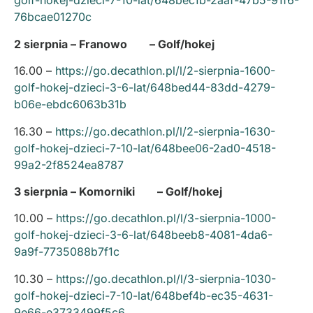
golf-hokej-dzieci-7-10-lat/648bec1b-2aaf-47b5-91f6-
76bcae01270c
2 sierpnia – Franowo – Golf/hokej
16.00 –
https://go.decathlon.pl/l/2-sierpnia-1600-
golf-hokej-dzieci-3-6-lat/648bed44-83dd-4279-
b06e-ebdc6063b31b
16.30 –
https://go.decathlon.pl/l/2-sierpnia-1630-
golf-hokej-dzieci-7-10-lat/648bee06-2ad0-4518-
99a2-2f8524ea8787
3 sierpnia – Komorniki – Golf/hokej
10.00 –
https://go.decathlon.pl/l/3-sierpnia-1000-
golf-hokej-dzieci-3-6-lat/648beeb8-4081-4da6-
9a9f-7735088b7f1c
10.30 –
https://go.decathlon.pl/l/3-sierpnia-1030-
golf-hokej-dzieci-7-10-lat/648bef4b-ec35-4631-
9e66-e3733499f5c6