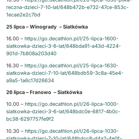
reczna-dzieci-7-10-lat/648b472b-e732-47ce-853c-
1ecae2e2c7bd
25 lipca – Winogrady – Siatkówka
16.00 –
https://go.decathlon.pl/l/25-lipca-1600-
siatkowka-dzieci-3-6-lat/648bda91-a43d-4224-
901d-7b808a203d40
16.30 –
https://go.decathlon.pl/l/25-lipca-1630-
siatkowka-dzieci-7-10-lat/648bdb59-3c8a-45e4-
a9a5-1a6c17d26634
26 lipca – Franowo – Siatkówka
10.00 –
https://go.decathlon.pl/l/26-lipca-1000-
siatkowka-dzieci-3-6-lat/648bdc0e-6817-4b0c-
bc38-6297757fe9f2
10.30 –
https://go.decathlon.pl/l/26-lipca-1030-
siatkowka-dzieci-7-10-lat/648bdcc8-d4a2-4e0f-