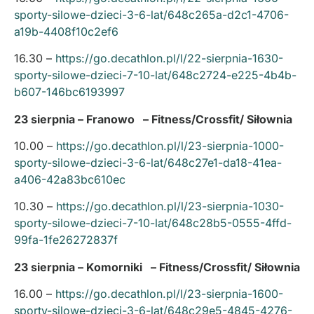
sporty-silowe-dzieci-3-6-lat/648c265a-d2c1-4706-
a19b-4408f10c2ef6
16.30 –
https://go.decathlon.pl/l/22-sierpnia-1630-
sporty-silowe-dzieci-7-10-lat/648c2724-e225-4b4b-
b607-146bc6193997
23 sierpnia – Franowo – Fitness/Crossfit/ Siłownia
10.00 –
https://go.decathlon.pl/l/23-sierpnia-1000-
sporty-silowe-dzieci-3-6-lat/648c27e1-da18-41ea-
a406-42a83bc610ec
10.30 –
https://go.decathlon.pl/l/23-sierpnia-1030-
sporty-silowe-dzieci-7-10-lat/648c28b5-0555-4ffd-
99fa-1fe26272837f
23 sierpnia – Komorniki – Fitness/Crossfit/ Siłownia
16.00 –
https://go.decathlon.pl/l/23-sierpnia-1600-
sporty-silowe-dzieci-3-6-lat/648c29e5-4845-4276-