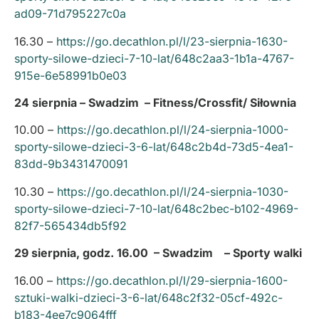
ad09-71d795227c0a
16.30 –
https://go.decathlon.pl/l/23-sierpnia-1630-
sporty-silowe-dzieci-7-10-lat/648c2aa3-1b1a-4767-
915e-6e58991b0e03
24 sierpnia – Swadzim – Fitness/Crossfit/ Siłownia
10.00 –
https://go.decathlon.pl/l/24-sierpnia-1000-
sporty-silowe-dzieci-3-6-lat/648c2b4d-73d5-4ea1-
83dd-9b3431470091
10.30 –
https://go.decathlon.pl/l/24-sierpnia-1030-
sporty-silowe-dzieci-7-10-lat/648c2bec-b102-4969-
82f7-565434db5f92
29 sierpnia, godz. 16.00 – Swadzim – Sporty walki
16.00 –
https://go.decathlon.pl/l/29-sierpnia-1600-
sztuki-walki-dzieci-3-6-lat/648c2f32-05cf-492c-
b183-4ee7c9064fff