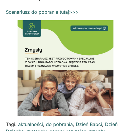
Scenariusz do pobrania tutaj>>>
Tagi:
aktualności
,
do pobrania
,
Dzień Babci
,
Dzień