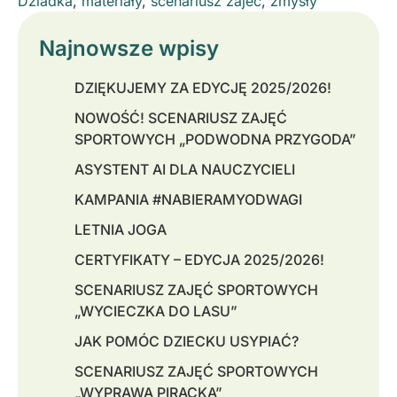
Dziadka
,
materiały
,
scenariusz zajec
,
zmysły
Najnowsze wpisy
DZIĘKUJEMY ZA EDYCJĘ 2025/2026!
NOWOŚĆ! SCENARIUSZ ZAJĘĆ
SPORTOWYCH „PODWODNA PRZYGODA”
ASYSTENT AI DLA NAUCZYCIELI
KAMPANIA #NABIERAMYODWAGI
LETNIA JOGA
CERTYFIKATY – EDYCJA 2025/2026!
SCENARIUSZ ZAJĘĆ SPORTOWYCH
„WYCIECZKA DO LASU”
JAK POMÓC DZIECKU USYPIAĆ?
SCENARIUSZ ZAJĘĆ SPORTOWYCH
„WYPRAWA PIRACKA”