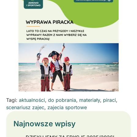
Tagi:
aktualności
,
do pobrania
,
materiały
,
piraci
,
scenariusz zajec
,
zajecia sportowe
Najnowsze wpisy