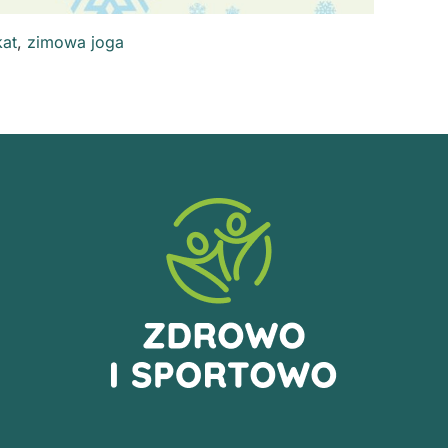
kat
,
zimowa joga