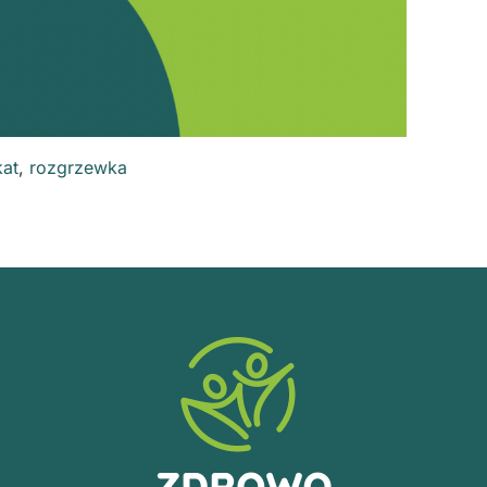
kat
,
rozgrzewka