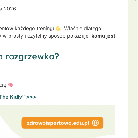
ia 2026
entów każdego treningu
. Właśnie dlatego
ry w prosty i czytelny sposób pokazuje,
komu jest
a rozgrzewka?
ację
.
„The Kidly” >>>