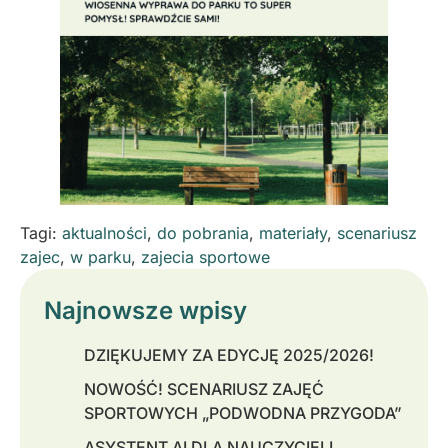
Tagi:
aktualności
,
do pobrania
,
materiały
,
scenariusz
zajec
,
w parku
,
zajecia sportowe
Najnowsze wpisy
DZIĘKUJEMY ZA EDYCJĘ 2025/2026!
NOWOŚĆ! SCENARIUSZ ZAJĘĆ
SPORTOWYCH „PODWODNA PRZYGODA”
ASYSTENT AI DLA NAUCZYCIELI